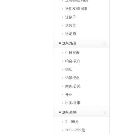
送爸爸/送妈妈
送朋友/送同事
送孩子
送领导
送老师
送礼场合
生日祝寿
约会/表白
婚庆
结婚纪念
商务/公关
开业
出国/外事
送礼价格
1—99元
100—299元