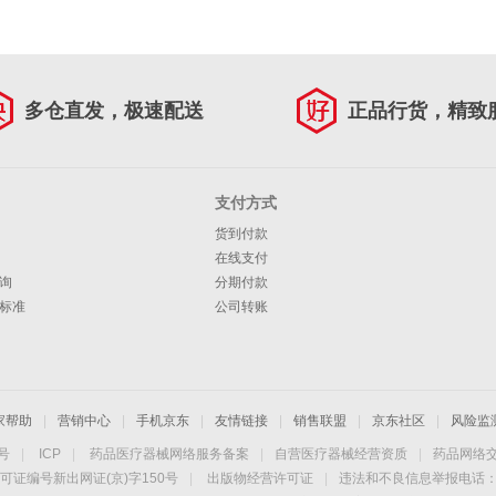
多仓直发，极速配送
正品行货，精致
支付方式
货到付款
在线支付
询
分期付款
标准
公司转账
家帮助
|
营销中心
|
手机京东
|
友情链接
|
销售联盟
|
京东社区
|
风险监
4号
|
ICP
|
药品医疗器械网络服务备案
|
自营医疗器械经营资质
|
药品网络
可证编号新出网证(京)字150号
|
出版物经营许可证
|
违法和不良信息举报电话：40