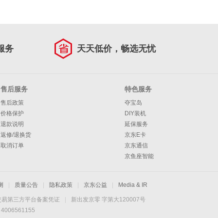
服务
天天低价，畅选无忧
售后服务
特色服务
售后政策
夺宝岛
价格保护
DIY装机
退款说明
延保服务
返修/退换货
京东E卡
取消订单
京东通信
京鱼座智能
测
|
质量公告
|
隐私政策
|
京东公益
|
Media & IR
交易第三方平台备案凭证
|
新出发京零 字第大120007号
06561155