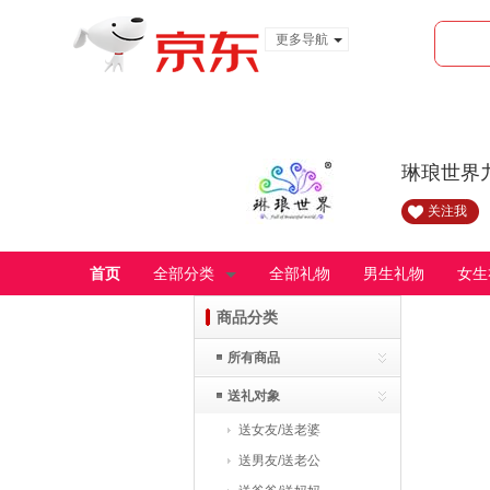
更多导航
服装城
食品
金融
琳琅世界
关注我
首页
全部分类
全部礼物
男生礼物
女生
商品分类
所有商品
送礼对象
送女友/送老婆
送男友/送老公