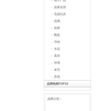
电子产品
居家实用
毛绒玩具
琉璃
刺绣
陶瓷
书画
水晶
真丝
丝绸
金箔
其他
品牌热销TOP10
品牌公告：