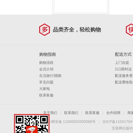
品类齐全，轻松购物
购物指南
配送方式
购物流程
上门自提
会员介绍
211限时达
生活旅行/团购
配送服务查
常见问题
配送费收取
大家电
联系客服
关于我们
|
联系我们
|
联系客服
|
合作招商
|
商
京公网安备 11000002000088号
|
京ICP备1104170
互联网出版许